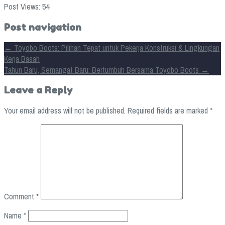
Post Views:
54
Post navigation
←
Toyobo Boots: Pilihan Tepat untuk Pekerja Konstruksi & Lingkungan
Kerja Basah
Tahun Baru, Semangat Baru: Bertumbuh Bersama Toyobo Boots
→
Leave a Reply
Your email address will not be published.
Required fields are marked
*
Comment
*
Name
*